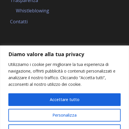
Trasparenza
Whistleblowing
Contatti
Diamo valore alla tua privacy
Utilizziamo i cookie per migliorare la tua esperienza di
navigazione, offrirti pubblicità o contenuti personalizzati e
analizzare il nostro traffico. Cliccando “Accetta tutti”,
acconsenti al nostro utilizzo dei cookie.
Accettare tutto
© 2024 | Tutti i diritti riservati — Created by
Personalizza
Ekohub