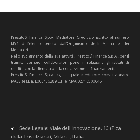
PrestitoSi Finance S.p.A. Mediatore Creditizio iscritto al numero
M54 dell’elenco tenuto dall’Organismo degli Agenti e dei
Mediatori.
Nello svolgimento della sua attività, PrestitoSì Finance S.p.A., per il
tramite dei suoi collaboratori pone in relazione gli istituti di
credito con la clientela per la concessione di finanziamenti.
PrestitoSì Finance S.p.A. agisce quale mediatore convenzionato.
IVASS sez.E n. E000436289 C.F. e P.IVA 02716500646.
Sede Legale: Viale dell'Innovazione, 13 (P.za
della Trivulziana), Milano, Italia.